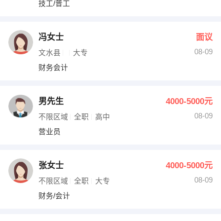
技工/普工
出纳
保险
编辑
法律
冯女士
面议
08-09
文水县
大专
保洁
贸易采购
财务会计
跟单
理财顾问
男先生
4000-5000元
其他职位
08-09
不限区域
全职
高中
营业员
张女士
4000-5000元
08-09
不限区域
全职
大专
财务/会计