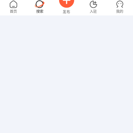
温女士
4000-5000元
08-09
不限区域
全职
大专
首页
搜索
入驻
我的
发布
文员
范先生
面议
08-09
不限区域
全职
研究生
招聘信息
求职简历
其他职位
王女士
3000-4000元
08-09
不限区域
全职
文员
黄先生
4000-5000元
08-09
不限区域
全职