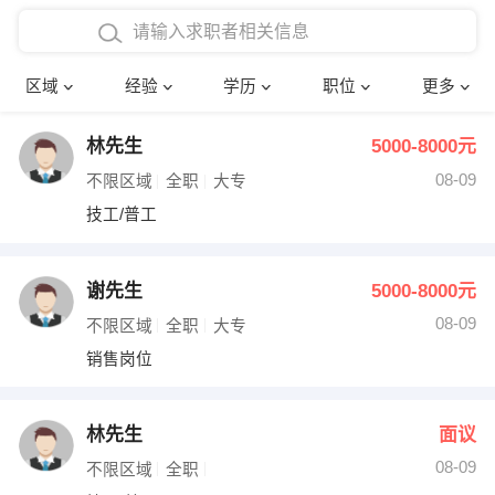
在校学生工作经验
本科
行政后勤
建筑装潢
确定
区域
经验
学历
职位
更多
三年以上工作经验
硕士
销售岗位
教师
林先生
5000-8000元
四年以上工作经验
博士
文员
护士
08-09
不限区域
全职
大专
五年以上工作经验
财务会计
传单派发
技工/普工
十年以上工作经验
超市零售
促销导购
谢先生
5000-8000元
网络IT
保健按摩
08-09
不限区域
全职
大专
销售岗位
快递员
前台接待
收银员
技术员/工程师
林先生
面议
08-09
水电/机修
部门经理
不限区域
全职